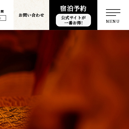
宿泊予約
質問
お問い合わせ
公式サイトが
e
MENU
一番お得!
h
體
體
体
ย