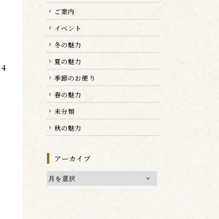
ご案内
イベント
冬の魅力
夏の魅力
24
季節のお便り
春の魅力
未分類
秋の魅力
アーカイブ
ア
ー
カ
イ
ブ