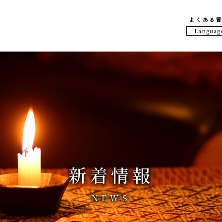
よくある
Languag
Englis
한국어
中文繁
香港繁
中文简
ภาษาไท
新着情報
NEWS