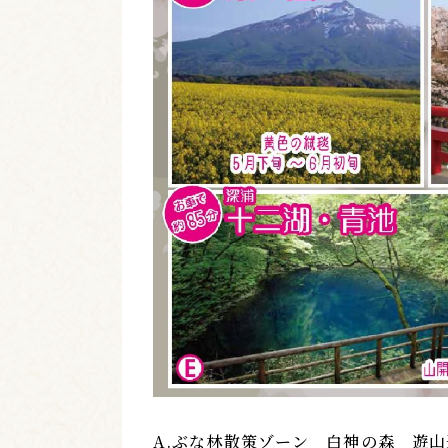
A.ぶな林散策ゾーン 白神の森 遊山